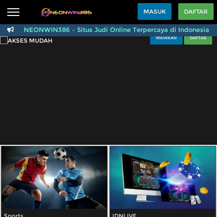
Beranda
MASUK
DAFTAR
⭐ NEONWIN386 – Situs Judi Online Terpercaya di Indonesia | B
Sports
BARU
PROMO
MAINKAN
DAFTAR
NEONWIN386: Situs IDNSport
Live Casino
BARU
Slots
PROMO
IDNLIVE
BARU
Stream N Spin
Arcade
PROMO
Table Games
IDNRaffle
Referral
Promosi
Sports
IDNLIVE