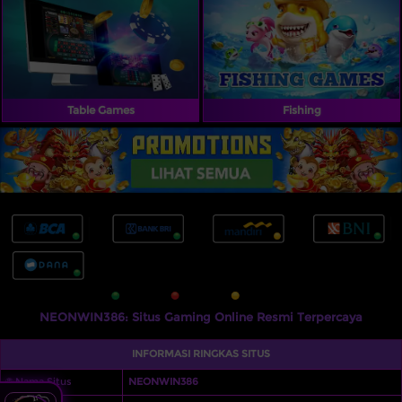
Table Games
Fishing
NEONWIN386: Situs Gaming Online Resmi Terpercaya
INFORMASI RINGKAS SITUS
🌐 Nama Situs
NEONWIN386