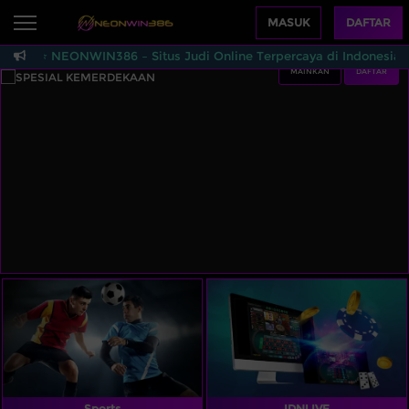
Beranda
MASUK
DAFTAR
⭐ NEONWIN386 – Situs Judi Online Terpercaya di Indonesia | 
Sports
BARU
PROMO
MAINKAN
DAFTAR
NEONWIN386: Situs IDNSport 
Live Casino
BARU
Slots
PROMO
IDNLIVE
BARU
Stream N Spin
Arcade
PROMO
Table Games
IDNRaffle
Referral
Promosi
Sports
IDNLIVE