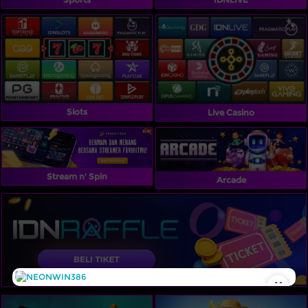
Hubungi Kami
Live Chat
Pengaduan Customer
Pilih Bahasa:
Slots
Live Casino
MASUK
DAFTAR
Stream n' Spin
Arcade
&copy; NEONWIN386: Situs IDNSport & Gaming
Online Resmi. Hak Cipta Dilindungi.
×