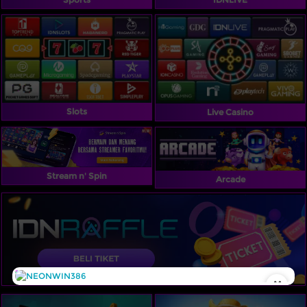
Hubungi Kami
Live Chat
Pengaduan Customer
Pilih Bahasa:
Slots
Live Casino
MASUK
DAFTAR
Stream n' Spin
Arcade
&copy; NEONWIN386: Situs IDNSport & Gaming
Online Resmi. Hak Cipta Dilindungi.
×