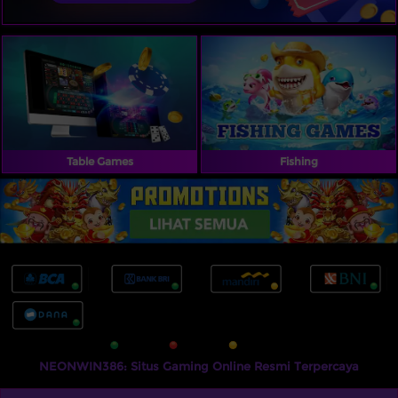
Table Games
Fishing
NEONWIN386: Situs Gaming Online Resmi Terpercaya