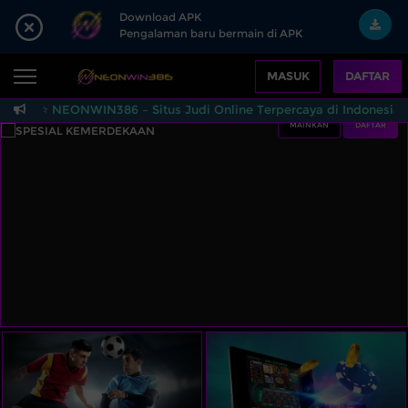
Beranda
Download APK
Pengalaman baru bermain di APK
Sports
BARU
PROMO
MASUK
DAFTAR
Live Casino
BARU
⭐ NEONWIN386 – Situs Judi Online Terpercaya di Indonesia | 
MAINKAN
DAFTAR
NEONWIN386: Situs IDNSport
Slots
PROMO
IDNLIVE
BARU
Stream N Spin
Arcade
PROMO
Table Games
IDNRaffle
Referral
Promosi