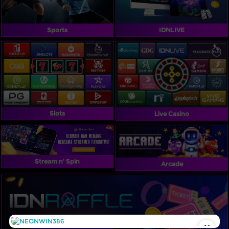
Hubungi Kami
Sports
IDNLIVE
Live Chat
Pengaduan Customer
Pilih Bahasa:
Slots
Live Casino
MASUK
DAFTAR
&copy; NEONWIN386: Situs IDNSport & Gaming
Stream n' Spin
Arcade
Online Resmi 100%. Hak Cipta Dilindungi.
×